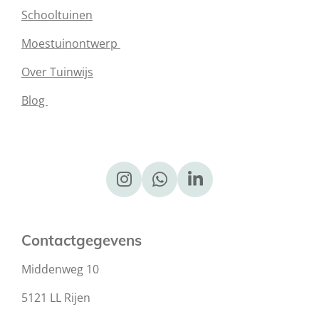
Schooltuinen
Moestuinontwerp
Over Tuinwijs
Blog
I
W
L
n
h
i
s
a
n
t
t
k
Contactgegevens
a
s
e
Middenweg 10
g
A
d
r
p
I
5121 LL Rijen
a
p
n