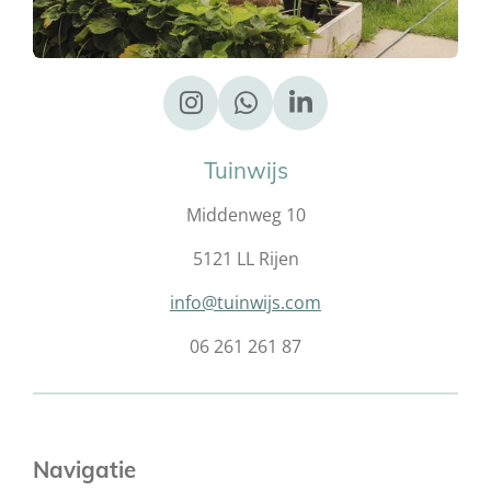
I
W
L
n
h
i
s
a
n
Tuinwijs
t
t
k
Middenweg 10
a
s
e
g
A
d
5121 LL Rijen
r
p
I
a
p
n
info@tuinwijs.com
m
06 261 261 87
Navigatie