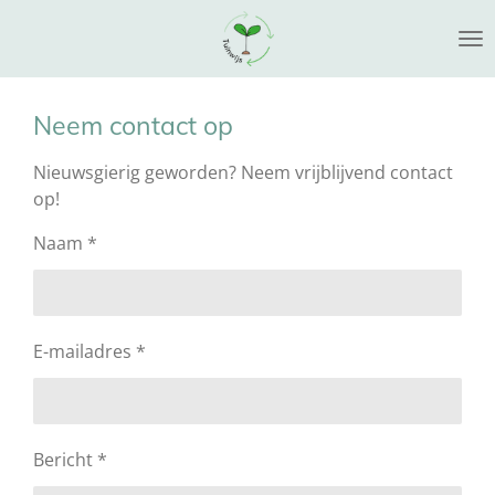
Ga
direct
naar
de
Neem contact op
hoofdinhoud
Nieuwsgierig geworden? Neem vrijblijvend contact
op!
Naam *
E-mailadres *
Bericht *